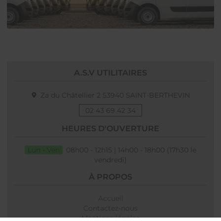
A.S.V UTILITAIRES
Za du Châtellier 2
53940
SAINT-BERTHEVIN
02 43 69 42 34
HEURES D'OUVERTURE
Lun - Ven
08h00 - 12h15 | 14h00 - 18h00 (17h30 le
vendredi)
À PROPOS
Accueil
Contactez-nous
Mentions légales